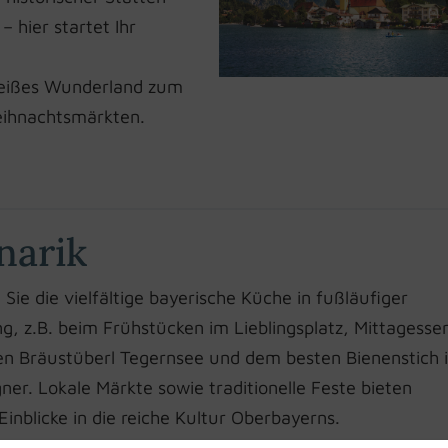
 hier startet Ihr
 weißes Wunderland zum
eihnachtsmärkten.
narik
Sie die vielfältige bayerische Küche in fußläufiger
 z.B. beim Frühstücken im Lieblingsplatz, Mittagesse
n Bräustüberl Tegernsee und dem besten Bienenstich 
er. Lokale Märkte sowie traditionelle Feste bieten
 Einblicke in die reiche Kultur Oberbayerns.