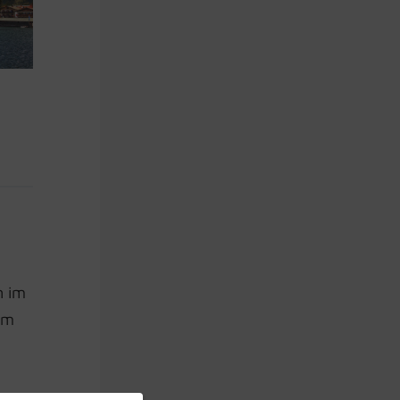
n im
im