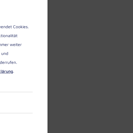
endet Cookies.
tionalität
immer weiter
t und
derrufen.
klärung
.