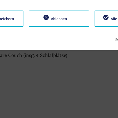
peichern
Ablehnen
Alle
B
eizt mit Hackschnitzel.
re Couch (insg. 4 Schlafplätze)