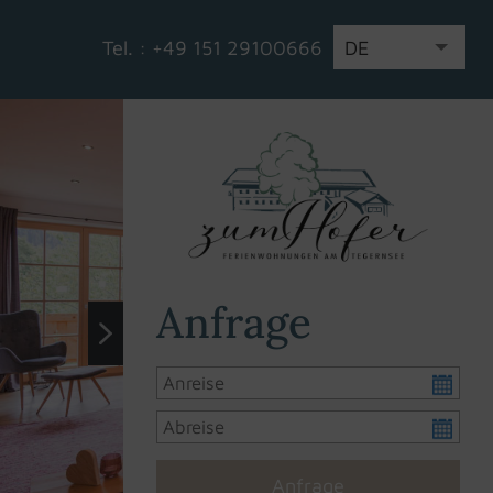
Tel. :
+49 151 29100666
DE
EN
IT
Anfrage