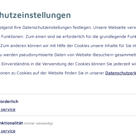
hutzeinstellungen
rgesslichen Aufenthalt buchen!
olgend Ihre Datenschutzeinstellungen festlegen.
Unsere Webseite verw
Funktionen: Zum einen sind sie erforderlich für die grundlegende Funk
 Zum anderen können wir mit Hilfe der Cookies unsere Inhalte für Sie 
rzu werden pseudonymisierte Daten von Website-Besuchern gesammel
 Einverständnis in die Verwendung der Cookies können Sie jederzeit wi
 darauf, Sie in unseren
ionen zu Cookies auf der Website finden Sie in unserer
Datenschutzer
illkommen zu heißen. Ihr
t für unvergessliche Tage in
forderlich
Regionen Bayerns - wo Kultur,
service
Lebensart aufeinandertreffen.
nktionalität
(immer notwendig)
service