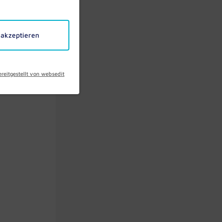
 akzeptieren
ereitgestellt von websedit