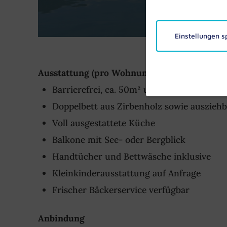
Einstellungen s
Ausstattung (pro Wohnung)
Barrierefrei, ca. 50m² und nachhaltig geh
Doppelbett aus Zirbenholz sowie ausziehba
Voll ausgestattete Küche
Balkone mit See- oder Bergblick
Handtücher und Bettwäsche inklusive
Kleinkinderausstattung auf Anfrage
Frischer Bäckerservice verfügbar
Anbindung