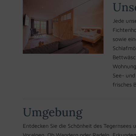
Uns
Jede unse
Fichtenho
sowie ei
Schlafmög
Bettwäsch
Wohnung 
See- und
frisches 
Umgebung
Entdecken Sie die Schönheit des Tegernsees 
Voralpen. Ob Wandern oder Radeln, Erkunden 