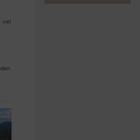
 viel
z
nden
r