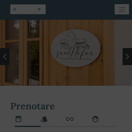
IT
DE
EN
Prenotare