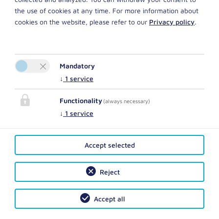
the use of cookies at any time. For more information about
Impostazioni dei cookie
cookies on the website, please refer to our
Privacy policy
.
Mandatory
↓
1
service
Functionality
(always necessary)
zum Hofer - Ferienwohnungen
↓
1
service
Familie Kölbl
Schlierseer Str. 16
83703 Gmund am Tegernsee
Accept selected
E-Mail:
info@zumhofer.de
Telefono
+49 151 29100666
Reject
Colofone
|
Privacy Policy
|
Recesso dal contratto di assicurazione
Accept all
viaggio
| 2026 by
easybooking