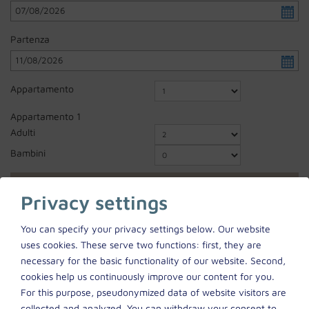
Partenza
Appartamento
Appartamento
1
Adulti
Bambini
Avanti
Privacy settings
You can specify your privacy settings below.
Our website
uses cookies. These serve two functions: first, they are
necessary for the basic functionality of our website. Second,
cookies help us continuously improve our content for you.
Si prega di attivare l'opzione “Funzionalità” nelle impostazioni dei
For this purpose, pseudonymized data of website visitors are
cookie per la corretta visualizzazione della mappa
collected and analyzed. You can withdraw your consent to